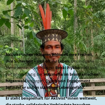
Aktivist*innen riskieren weltweit ihre Freiheit,
ihre Sicherheit – und oft ihr Leben.
Der indigene
Menschenrechtsverteidiger
Benki Piyãko
stellt sich
seit Jahren mutig der
Holzmafia im brasilianischen
Regenwald
entgegen.
Durch sein Engagement
befindet er sich in ständiger Lebensgefahr.
Er steht beispielhaft für Aktivist*innen weltweit,
die starke, solidarische Verbündete brauchen.