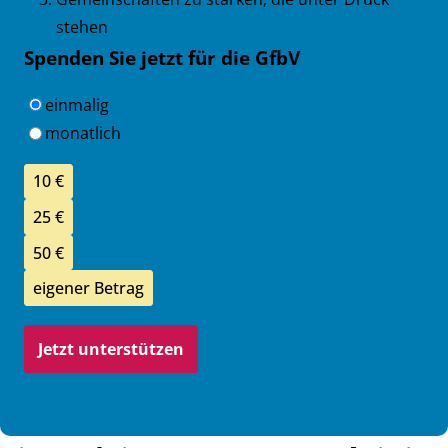
stehen
Spenden Sie jetzt für die GfbV
Einen Intervall auswählen
einmalig
monatlich
Spendenbetrag
10 €
25 €
50 €
eigener Betrag
Jetzt unterstützen