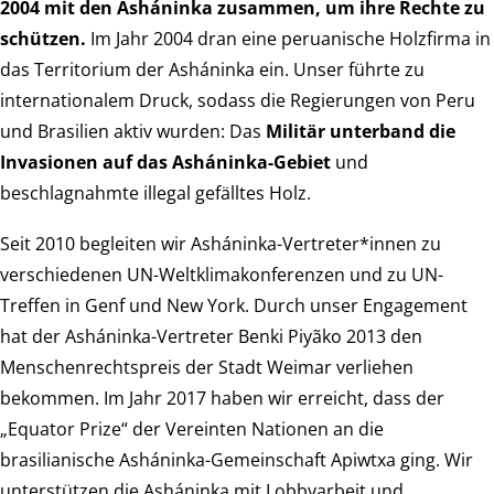
2004 mit den Asháninka zusammen, um ihre Rechte zu
schützen.
Im Jahr 2004 dran eine peruanische Holzfirma in
das Territorium der Asháninka ein. Unser führte zu
internationalem Druck, sodass die Regierungen von Peru
und Brasilien aktiv wurden: Das
Militär unterband die
Invasionen auf das Asháninka-Gebiet
und
beschlagnahmte illegal gefälltes Holz.
Seit 2010 begleiten wir Asháninka-Vertreter*innen zu
verschiedenen UN-Weltklimakonferenzen und zu UN-
Treffen in Genf und New York. Durch unser Engagement
hat der Asháninka-Vertreter Benki Piyãko 2013 den
Menschenrechtspreis der Stadt Weimar verliehen
bekommen. Im Jahr 2017 haben wir erreicht, dass der
„Equator Prize“ der Vereinten Nationen an die
brasilianische Asháninka-Gemeinschaft Apiwtxa ging. Wir
unterstützen die Asháninka mit Lobbyarbeit und