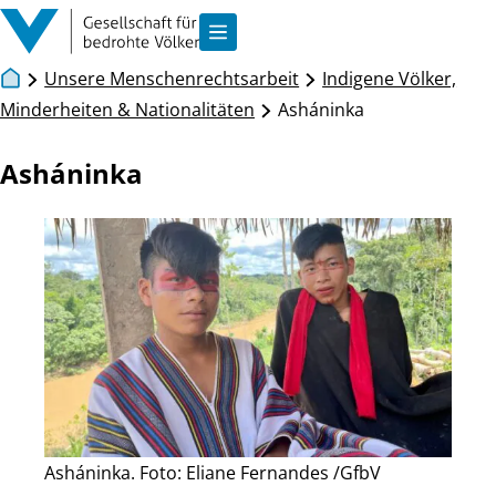
Zum Inhalt springen
Navigation anzeigen
Unsere Menschenrechtsarbeit
Indigene Völker,
Minderheiten & Nationalitäten
Asháninka
Asháninka
Asháninka. Foto: Eliane Fernandes /GfbV