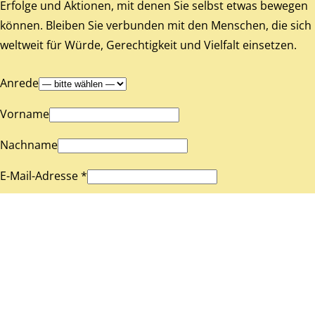
Erfolge und Aktionen, mit denen Sie selbst etwas bewegen
können. Bleiben Sie verbunden mit den Menschen, die sich
weltweit für Würde, Gerechtigkeit und Vielfalt einsetzen.
Anrede
Vorname
Nachname
E-Mail-Adresse *
Ich willige ein, dass die Gesellschaft für bedrohte Völker e. V.
im Rahmen der
Datenschutzerklärung
meine Daten nutzt, um
mir regelmäßig Informationen über ihre Arbeit, Kampagnen
und Spendenmöglichkeiten per E-Mail zuzusenden. Ich kann
diese Einwilligung jederzeit mit Wirkung für die Zukunft
widerrufen.