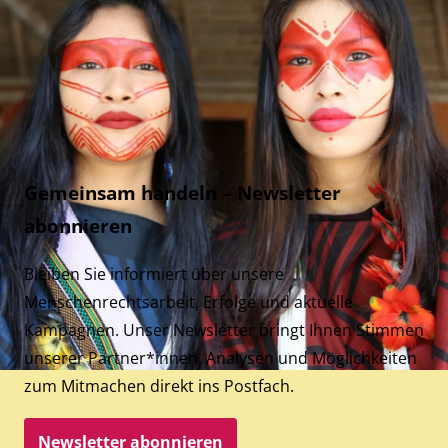
Gemeinsam handeln – Newsletter
abonnieren
Bleiben Sie informiert über unsere
Menschenrechtsarbeit, Erfolge und aktuelle
Kampagnen. Unser Newsletter bringt Ihnen Stimmen
unserer Partner*innen, Analysen und Möglichkeiten
zum Mitmachen direkt ins Postfach.
Newsletter abonnieren