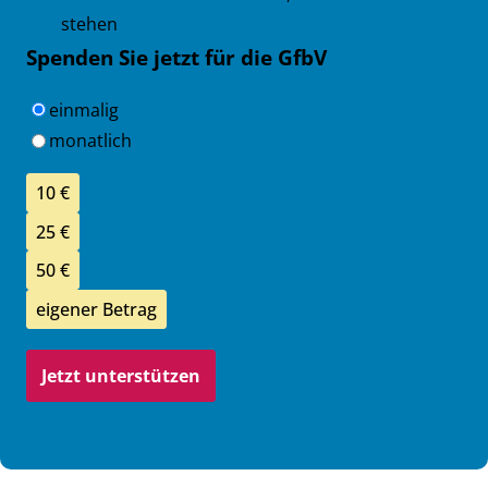
stehen
Spenden Sie jetzt für die GfbV
Einen Intervall auswählen
einmalig
monatlich
Spendenbetrag
10 €
25 €
50 €
eigener Betrag
Jetzt unterstützen