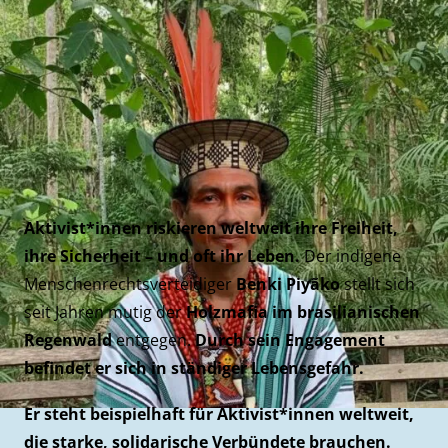
Aktivist*innen riskieren weltweit ihre Freiheit,
ihre Sicherheit – und oft ihr Leben.
Der indigene
Menschenrechtsverteidiger
Benki Piyãko
stellt sich
seit Jahren mutig der
Holzmafia im brasilianischen
Regenwald
entgegen.
Durch sein Engagement
befindet er sich in ständiger Lebensgefahr.
Er steht beispielhaft für Aktivist*innen weltweit,
die starke, solidarische Verbündete brauchen.