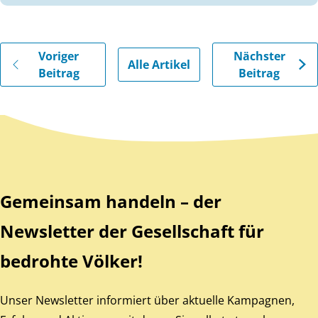
Gehe zu vorherigen oder nächsten Beiträgen
Voriger
Nächster
Alle Artikel
Beitrag
Beitrag
Zurück zum Hauptinhalt
Zurück zur Navigation
Gemeinsam handeln – der
Newsletter der Gesellschaft für
bedrohte Völker!
Unser Newsletter informiert über aktuelle Kampagnen,