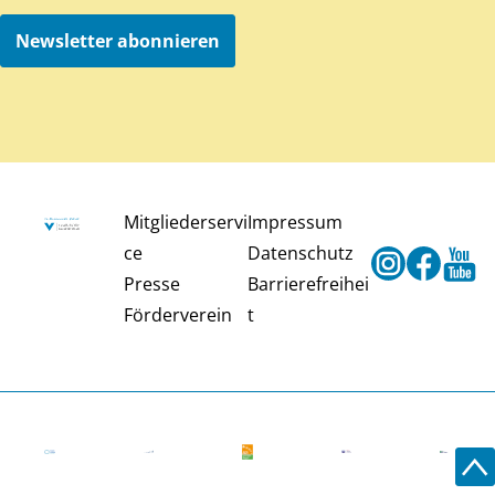
Newsletter abonnieren
Mitgliederservi
Impressum
ce
Datenschutz
Instagram
Faceb
Y
Presse
Barrierefreihei
Förderverein
t
Zu