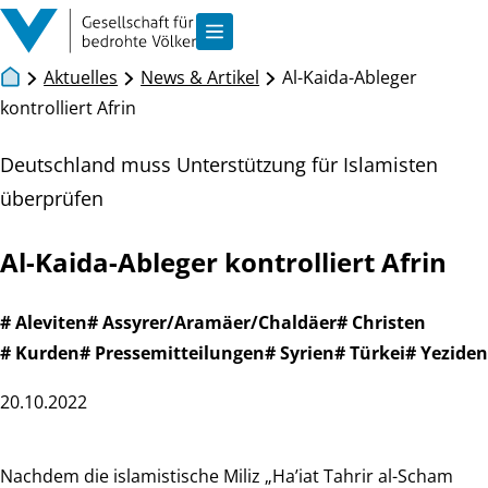
Zum Inhalt springen
Navigation anzeigen
Aktuelles
News & Artikel
Al-Kaida-Ableger
kontrolliert Afrin
Deutschland muss Unterstützung für Islamisten
überprüfen
Al-Kaida-Ableger kontrolliert Afrin
# Aleviten
# Assyrer/Aramäer/Chaldäer
# Christen
# Kurden
# Pressemitteilungen
# Syrien
# Türkei
# Yeziden
20.10.2022
Nachdem die islamistische Miliz „Ha’iat Tahrir al-Scham