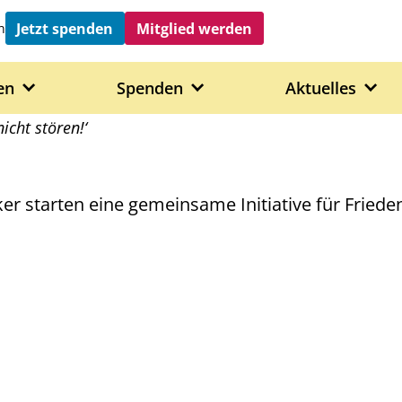
Jetzt spenden
Mitglied werden
h
en
Spenden
Aktuelles
icht stören!‘
ker starten eine gemeinsame Initiative für Fried