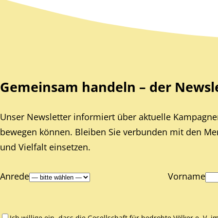
Zurück zum Hauptinhalt
Zurück zur Navigation
Gemeinsam handeln – der Newslet
Unser Newsletter informiert über aktuelle Kampagnen
bewegen können. Bleiben Sie verbunden mit den Mens
und Vielfalt einsetzen.
Anrede
Vorname
Ich willige ein, dass die Gesellschaft für bedrohte Völker e. V.