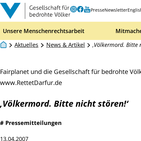
Zum Inhalt springen
Instagram
Facebook
Youtube
Presse
Newsletter
Englis
Unsere Menschenrechtsarbeit
Mitmach
Aktuelles
News & Artikel
‚Völkermord. Bitte n
Fairplanet und die Gesellschaft für bedrohte Völ
www.RettetDarfur.de
‚Völkermord. Bitte nicht stören!‘
# Pressemitteilungen
13.04.2007