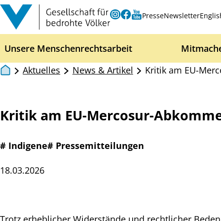
Zum Inhalt springen
Instagram
Facebook
Youtube
Presse
Newsletter
Englis
Unsere Menschenrechtsarbeit
Mitmach
Aktuelles
News & Artikel
Kritik am EU-Me
Kritik am EU-Mercosur-Abkomm
# Indigene
# Pressemitteilungen
18.03.2026
Trotz erheblicher Widerstände und rechtlicher Bed