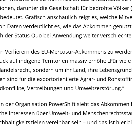
ationen, darunter die Gesellschaft für bedrohte Völke
r bedeutet. Grafisch anschaulich zeigt es, welche Mi
 Daten verdeutlicht es, wie das Abkommen genutzt
 der Status Quo bei Anwendung weiter verschlechter
n Verlierern des EU-Mercosur-Abkommens zu werden. D
ck auf indigene Territorien massiv erhöht: „Für vie
ndelsrecht, sondern um ihr Land, ihre Lebensgrundla
ien sind für die exportorientierte Agrar- und Rohstof
dkonflikte, Vertreibungen und Umweltzerstörung.“
 von der Organisation PowerShift sieht das Abkommen
liche Interessen über Umwelt- und Menschenrechtsstan
tigkeitszielen vereinbar sein – und das ist hier bis