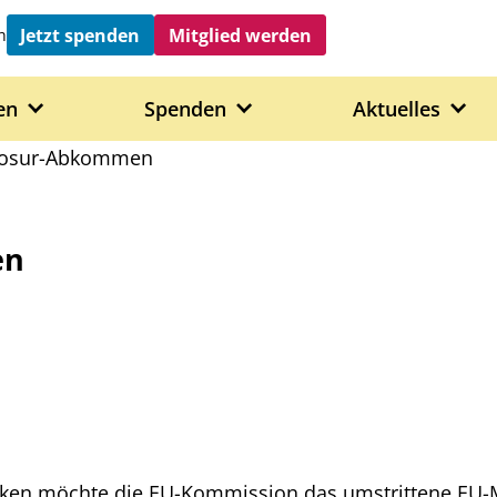
Jetzt spenden
Mitglied werden
h
en
Spenden
Aktuelles
rcosur-Abkommen
en
enken möchte die EU-Kommission das umstrittene EU