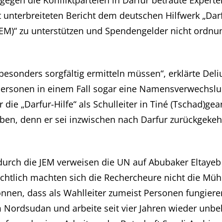
unterbreiteten Bericht dem deutschen Hilfwerk „Darf
JEM)“ zu unterstützen und Spendengelder nicht ordnu
esonders sorgfältig ermitteln müssen“, erklärte Deli
rsonen in einem Fall sogar eine Namensverwechslung
ie „Darfur-Hilfe“ als Schulleiter in Tiné (Tschad)gea
aben, denn er sei inzwischen nach Darfur zurückgekeh
 durch die JEM verweisen die UN auf Abubaker Eltay
sichtlich machten sich die Rechercheure nicht die Müh
nnen, dass als Wahlleiter zumeist Personen fungieren
 Nordsudan und arbeite seit vier Jahren wieder unb