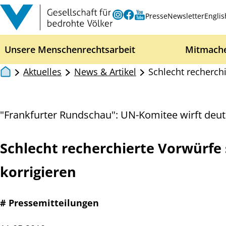
Zum Inhalt springen
Instagram
Facebook
Youtube
Presse
Newsletter
Englis
Unsere Menschenrechtsarbeit
Mitmach
Aktuelles
News & Artikel
Schlecht recherch
"Frankfurter Rundschau": UN-Komitee wirft deut
Schlecht recherchierte Vorwürfe
korrigieren
# Pressemitteilungen