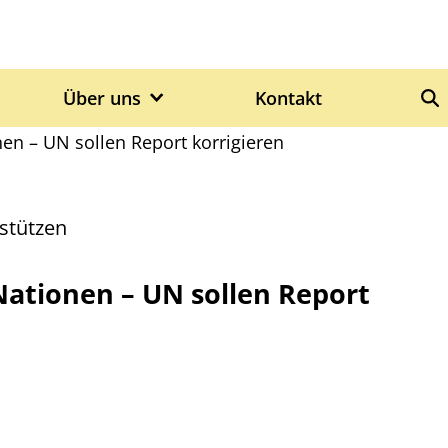
Über uns
Kontakt
S
en – UN sollen Report korrigieren
rstützen
Nationen – UN sollen Report