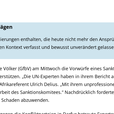
rägen
ierungen enthalten, die heute nicht mehr den Ansprü
en Kontext verfasst und bewusst unverändert gelass
ohte Völker (GfbV) am Mittwoch die Vorwürfe eines Sa
terstützen. „Die UN-Experten haben in ihrem Bericht a
V-Afrikareferent Ulrich Delius. „Mit ihrem unprofessi
rbeit des Sanktionskomitees.“ Nachdrücklich forder
ren Schaden abzuwenden.
egen die Konfliktparteien in Darfur betraute Expert