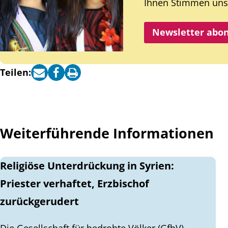
Ihnen Stimmen unse
Newsletter abo
Teilen:
Weiterführende Informationen
Religiöse Unterdrückung in Syrien:
Priester verhaftet, Erzbischof
zurückgerudert
Die Gesellschaft für bedrohte Völker (GfbV)