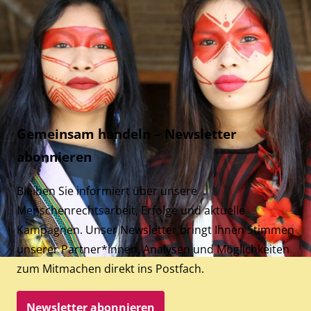
Gemeinsam handeln – Newsletter
abonnieren
Bleiben Sie informiert über unsere
Menschenrechtsarbeit, Erfolge und aktuelle
Kampagnen. Unser Newsletter bringt Ihnen Stimmen
unserer Partner*innen, Analysen und Möglichkeiten
zum Mitmachen direkt ins Postfach.
Newsletter abonnieren