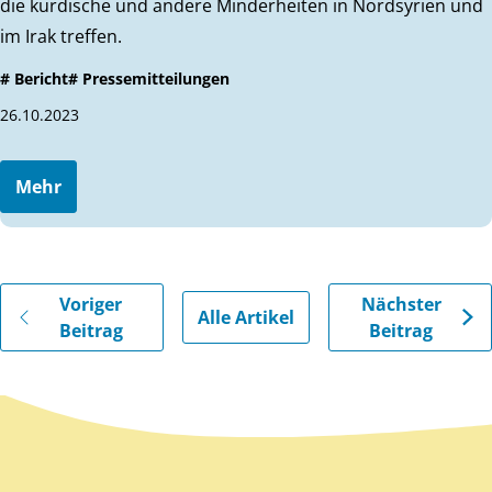
die kurdische und andere Minderheiten in Nordsyrien und
im Irak treffen.
# Bericht
# Pressemitteilungen
26.10.2023
Mehr
Gehe zu vorherigen oder nächsten Beiträgen
Voriger
Nächster
Alle Artikel
Beitrag
Beitrag
Zurück zum Hauptinhalt
Zurück zur Navigation