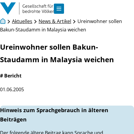
Zum Inhalt springen
Navigation anzeigen
Aktuelles
News & Artikel
Ureinwohner sollen
Bakun-Staudamm in Malaysia weichen
Ureinwohner sollen Bakun-
Staudamm in Malaysia weichen
# Bericht
01.06.2005
Hinweis zum Sprachgebrauch in älteren
Beiträgen
Der folgende ältere Beitrag kann Sprache und