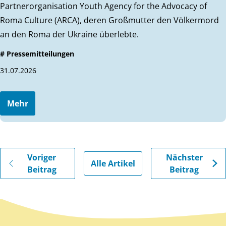
Partnerorganisation Youth Agency for the Advocacy of
Roma Culture (ARCA), deren Großmutter den Völkermord
an den Roma der Ukraine überlebte.
# Pressemitteilungen
31.07.2026
Mehr
Gehe zu vorherigen oder nächsten Beiträgen
Voriger
Nächster
Alle Artikel
Beitrag
Beitrag
Zurück zum Hauptinhalt
Zurück zur Navigation