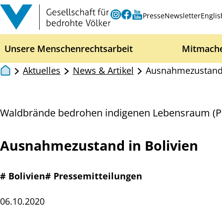
Zum Inhalt springen
Instagram
Facebook
Youtube
Presse
Newsletter
Englis
Unsere Menschenrechtsarbeit
Mitmach
Aktuelles
News & Artikel
Ausnahmezustand 
Waldbrände bedrohen indigenen Lebensraum (Pr
Ausnahmezustand in Bolivien
# Bolivien
# Pressemitteilungen
06.10.2020