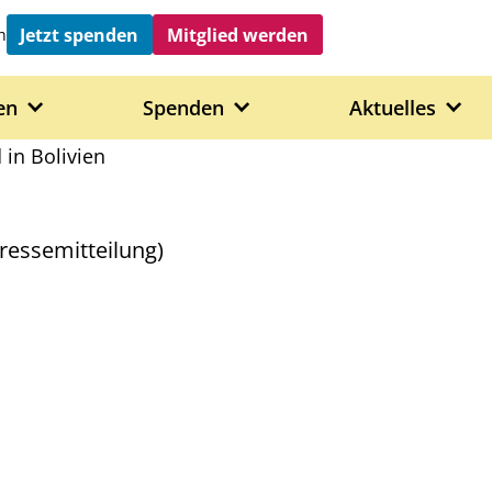
Jetzt spenden
Mitglied werden
h
en
Spenden
Aktuelles
in Bolivien
essemitteilung)