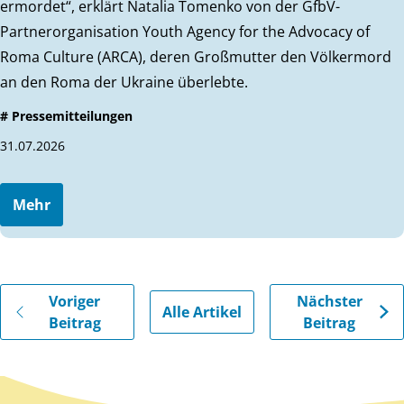
ermordet“, erklärt Natalia Tomenko von der GfbV-
Partnerorganisation Youth Agency for the Advocacy of
Roma Culture (ARCA), deren Großmutter den Völkermord
an den Roma der Ukraine überlebte.
# Pressemitteilungen
31.07.2026
Mehr
Gehe zu vorherigen oder nächsten Beiträgen
Voriger
Nächster
Alle Artikel
Beitrag
Beitrag
Zurück zum Hauptinhalt
Zurück zur Navigation