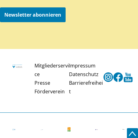
Newsletter abonnieren
Mitgliederservi
Impressum
ce
Datenschutz
Instagram
Faceb
Y
Presse
Barrierefreihei
Förderverein
t
Zu