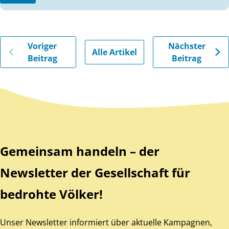
Gehe zu vorherigen oder nächsten Beiträgen
Voriger
Nächster
Alle Artikel
Beitrag
Beitrag
Zurück zum Hauptinhalt
Zurück zur Navigation
Gemeinsam handeln – der
Newsletter der Gesellschaft für
bedrohte Völker!
Unser Newsletter informiert über aktuelle Kampagnen,