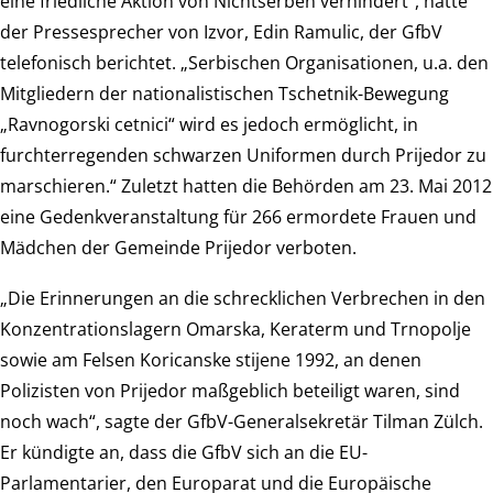
eine friedliche Aktion von Nichtserben verhindert“, hatte
der Pressesprecher von Izvor, Edin Ramulic, der GfbV
telefonisch berichtet. „Serbischen Organisationen, u.a. den
Mitgliedern der nationalistischen Tschetnik-Bewegung
„Ravnogorski cetnici“ wird es jedoch ermöglicht, in
furchterregenden schwarzen Uniformen durch Prijedor zu
marschieren.“ Zuletzt hatten die Behörden am 23. Mai 2012
eine Gedenkveranstaltung für 266 ermordete Frauen und
Mädchen der Gemeinde Prijedor verboten.
„Die Erinnerungen an die schrecklichen Verbrechen in den
Konzentrationslagern Omarska, Keraterm und Trnopolje
sowie am Felsen Koricanske stijene 1992, an denen
Polizisten von Prijedor maßgeblich beteiligt waren, sind
noch wach“, sagte der GfbV-Generalsekretär Tilman Zülch.
Er kündigte an, dass die GfbV sich an die EU-
Parlamentarier, den Europarat und die Europäische