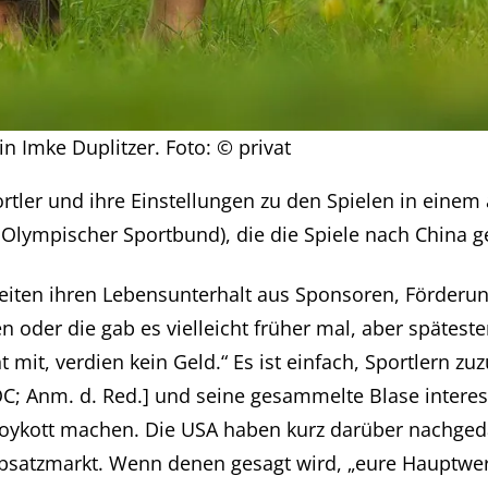
n Imke Duplitzer. Foto: © privat
portler und ihre Einstellungen zu den Spielen in einem
lympischer Sportbund), die die Spiele nach China ge
streiten ihren Lebensunterhalt aus Sponsoren, Förder
n oder die gab es vielleicht früher mal, aber späteste
t mit, verdien kein Geld.“ Es ist einfach, Sportlern z
OC; Anm. d. Red.] und seine gesammelte Blase interes
n Boykott machen. Die USA haben kurz darüber nachg
bsatzmarkt. Wenn denen gesagt wird, „eure Hauptwer