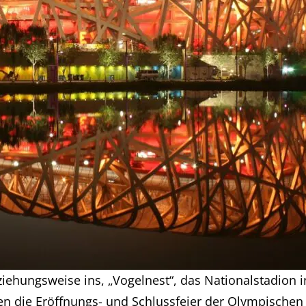
iehungsweise ins, „Vogelnest“, das Nationalstadion in
 die Eröffnungs- und Schlussfeier der Olympischen Wi