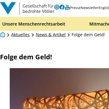
Zum Inhalt springen
Instagram
Facebook
Youtube
Presse
Newsletter
Englis
Unsere Menschenrechtsarbeit
Mitmach
Aktuelles
News & Artikel
Folge dem Geld!
Folge dem Geld!