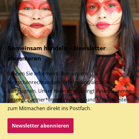
Gemeinsam handeln – Newsletter
abonnieren
Bleiben Sie informiert über unsere
Menschenrechtsarbeit, Erfolge und aktuelle
Kampagnen. Unser Newsletter bringt Ihnen Stimmen
unserer Partner*innen, Analysen und Möglichkeiten
zum Mitmachen direkt ins Postfach.
Newsletter abonnieren