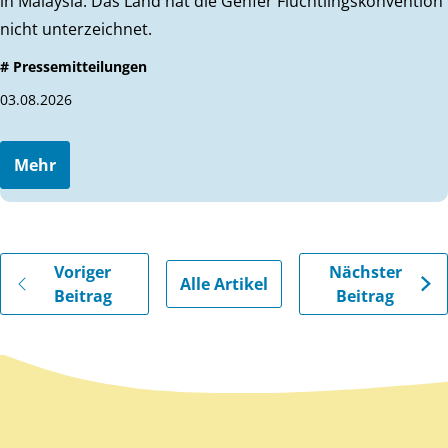
in Malaysia. Das Land hat die Genfer Flüchtlingskonvention
nicht unterzeichnet.
# Pressemitteilungen
03.08.2026
Mehr
Gehe zu vorherigen oder nächsten Beiträgen
Voriger
Nächster
Alle Artikel
Beitrag
Beitrag
Zurück zum Hauptinhalt
Zurück zur Navigation