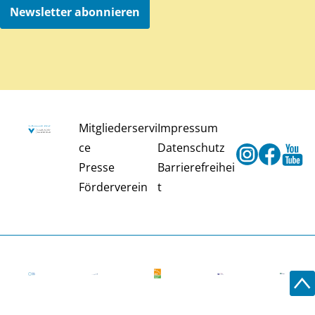
Newsletter abonnieren
Mitgliederservi
Impressum
ce
Datenschutz
Instagram
Faceb
Y
Presse
Barrierefreihei
Förderverein
t
Zu