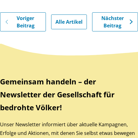
Gehe zu vorherigen oder nächsten Beiträgen
Voriger
Nächster
Alle Artikel
Beitrag
Beitrag
Zurück zum Hauptinhalt
Zurück zur Navigation
Gemeinsam handeln – der
Newsletter der Gesellschaft für
bedrohte Völker!
Unser Newsletter informiert über aktuelle Kampagnen,
Erfolge und Aktionen, mit denen Sie selbst etwas bewegen