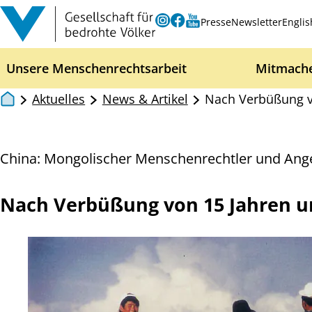
Zum Inhalt springen
Instagram
Facebook
Youtube
Presse
Newsletter
Englis
Unsere Menschenrechtsarbeit
Mitmach
Aktuelles
News & Artikel
Nach Verbüßung v
China: Mongolischer Menschenrechtler und Ang
Nach Verbüßung von 15 Jahren u