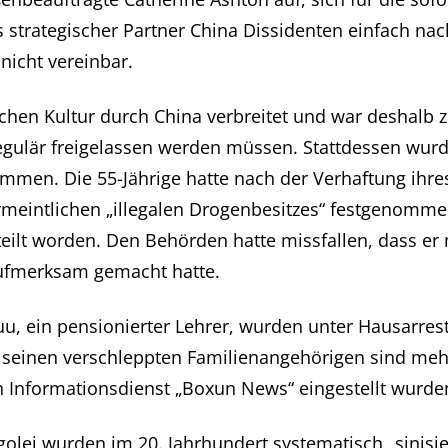
s strategischer Partner China Dissidenten einfach nac
 nicht vereinbar.
hen Kultur durch China verbreitet und war deshalb zu
gulär freigelassen werden müssen. Stattdessen wurd
ommen. Die 55-Jährige hatte nach der Verhaftung ihr
eintlichen „illegalen Drogenbesitzes“ festgenommen.
eilt worden. Den Behörden hatte missfallen, dass er 
 aufmerksam gemacht hatte.
 ein pensionierter Lehrer, wurden unter Hausarrest g
seinen verschleppten Familienangehörigen sind mehrer
Informationsdienst „Boxun News“ eingestellt wurde
golei wurden im 20. Jahrhundert systematisch „sinis