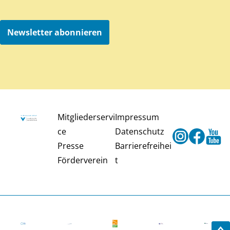
Newsletter abonnieren
Mitgliederservi
Impressum
ce
Datenschutz
Instagram
Faceb
Y
Presse
Barrierefreihei
Förderverein
t