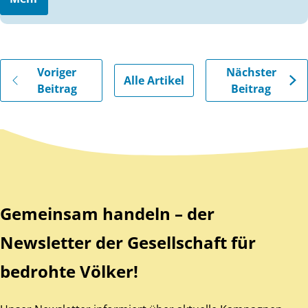
Gehe zu vorherigen oder nächsten Beiträgen
Voriger
Nächster
Alle Artikel
Beitrag
Beitrag
Zurück zum Hauptinhalt
Zurück zur Navigation
Gemeinsam handeln – der
Newsletter der Gesellschaft für
bedrohte Völker!