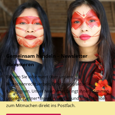
Gemeinsam handeln – Newsletter
abonnieren
Bleiben Sie informiert über unsere
Menschenrechtsarbeit, Erfolge und aktuelle
Kampagnen. Unser Newsletter bringt Ihnen Stimmen
unserer Partner*innen, Analysen und Möglichkeiten
zum Mitmachen direkt ins Postfach.