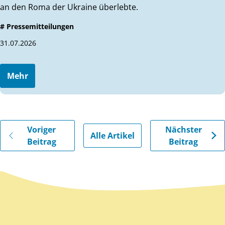
an den Roma der Ukraine überlebte.
# Pressemitteilungen
31.07.2026
Mehr
Gehe zu vorherigen oder nächsten Beiträgen
Voriger
Nächster
Alle Artikel
Beitrag
Beitrag
Zurück zum Hauptinhalt
Zurück zur Navigation