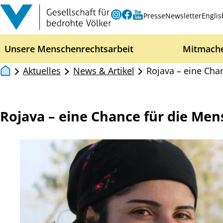
Zum Inhalt springen
Instagram
Facebook
Youtube
Presse
Newsletter
Englis
Unsere Menschenrechtsarbeit
Mitmach
Aktuelles
News & Artikel
Rojava – eine Cha
Rojava – eine Chance für die Men