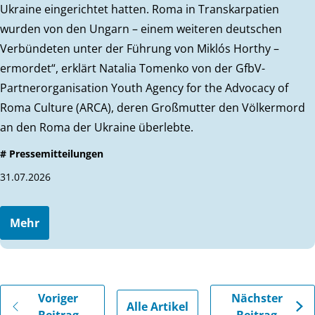
Ukraine eingerichtet hatten. Roma in Transkarpatien
wurden von den Ungarn – einem weiteren deutschen
Verbündeten unter der Führung von Miklós Horthy –
ermordet“, erklärt Natalia Tomenko von der GfbV-
Partnerorganisation Youth Agency for the Advocacy of
Roma Culture (ARCA), deren Großmutter den Völkermord
an den Roma der Ukraine überlebte.
# Pressemitteilungen
31.07.2026
Mehr
Gehe zu vorherigen oder nächsten Beiträgen
Voriger
Nächster
Alle Artikel