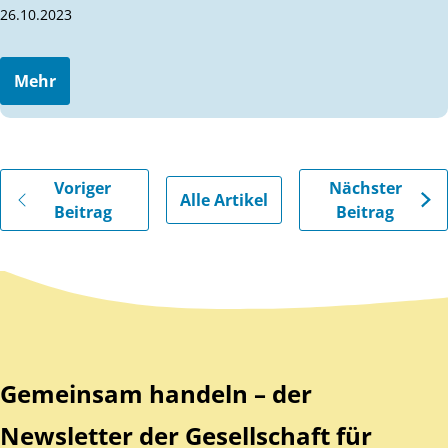
26.10.2023
Mehr
Gehe zu vorherigen oder nächsten Beiträgen
Voriger
Nächster
Alle Artikel
Beitrag
Beitrag
Zurück zum Hauptinhalt
Zurück zur Navigation
Gemeinsam handeln – der
Newsletter der Gesellschaft für