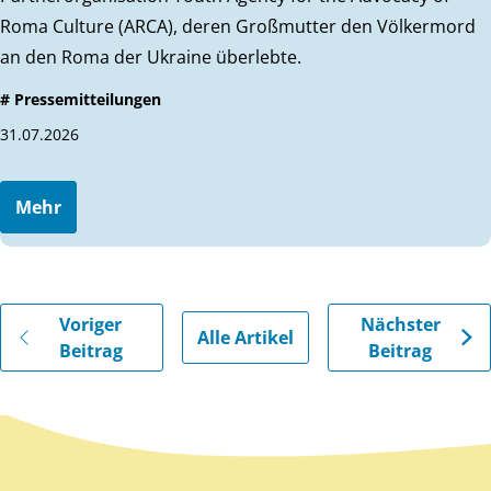
Roma Culture (ARCA), deren Großmutter den Völkermord
an den Roma der Ukraine überlebte.
# Pressemitteilungen
31.07.2026
Mehr
Gehe zu vorherigen oder nächsten Beiträgen
Voriger
Nächster
Alle Artikel
Beitrag
Beitrag
Zurück zum Hauptinhalt
Zurück zur Navigation