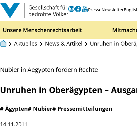
Zum Inhalt springen
Instagram
Facebook
Youtube
Presse
Newsletter
Englis
Unsere Menschenrechtsarbeit
Mitmach
Aktuelles
News & Artikel
Unruhen in Oberä
Nubier in Aegypten fordern Rechte
Unruhen in Oberägypten – Ausga
# Ägypten
# Nubier
# Pressemitteilungen
14.11.2011