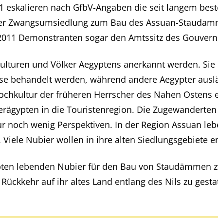
11 eskalieren nach GfbV-Angaben die seit langem be
ihrer Zwangsumsiedlung zum Bau des Assuan-Staudamme
2011 Demonstranten sogar den Amtssitz des Gouverne
 Kulturen und Völker Aegyptens anerkannt werden. Sie 
asse behandelt werden, während andere Aegypter ausl
chkultur der früheren Herrscher des Nahen Ostens er
rägypten in die Touristenregion. Die Zugewanderten 
nur noch wenig Perspektiven. In der Region Assuan le
 Viele Nubier wollen in ihre alten Siedlungsgebiete e
ypten lebenden Nubier für den Bau von Staudämmen 
Rückkehr auf ihr altes Land entlang des Nils zu gest