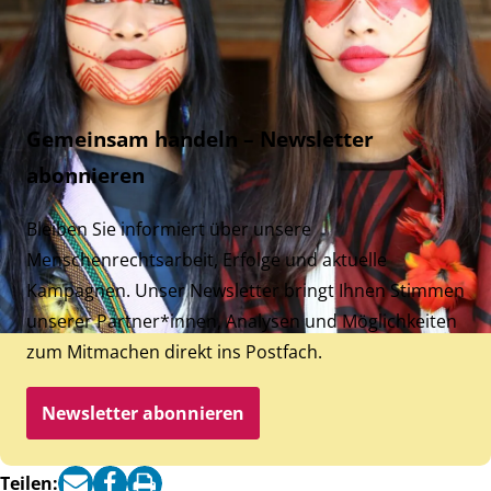
Gemeinsam handeln – Newsletter
abonnieren
Bleiben Sie informiert über unsere
Menschenrechtsarbeit, Erfolge und aktuelle
Kampagnen. Unser Newsletter bringt Ihnen Stimmen
unserer Partner*innen, Analysen und Möglichkeiten
zum Mitmachen direkt ins Postfach.
Newsletter abonnieren
Teilen: