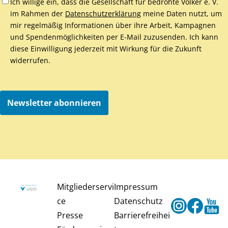
Ich willige ein, dass die Gesellschaft für bedrohte Völker e. V.
im Rahmen der
Datenschutzerklärung
meine Daten nutzt, um
mir regelmäßig Informationen über ihre Arbeit, Kampagnen
und Spendenmöglichkeiten per E-Mail zuzusenden. Ich kann
diese Einwilligung jederzeit mit Wirkung für die Zukunft
widerrufen.
Newsletter abonnieren
Mitgliederservi
Impressum
ce
Datenschutz
Instagram
Faceb
Y
Presse
Barrierefreihei