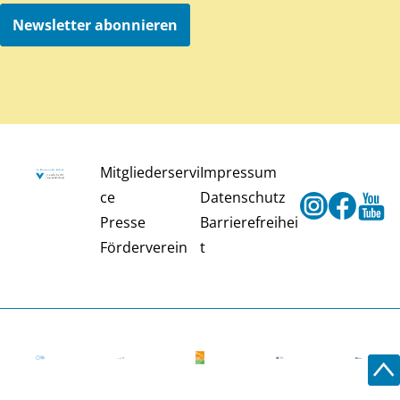
Newsletter abonnieren
Mitgliederservi
Impressum
ce
Datenschutz
Instagram
Faceb
Y
Presse
Barrierefreihei
Förderverein
t
Zu