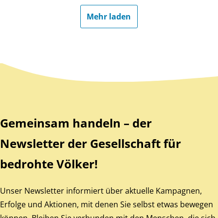
Mehr laden
Zurück zum Hauptinhalt
Zurück zur Navigation
Gemeinsam handeln – der
Newsletter der Gesellschaft für
bedrohte Völker!
Unser Newsletter informiert über aktuelle Kampagnen,
Erfolge und Aktionen, mit denen Sie selbst etwas bewegen
können. Bleiben Sie verbunden mit den Menschen, die sich