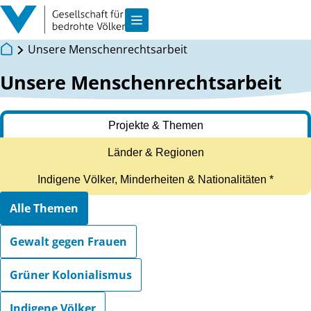
Zum Inhalt springen
Navigation anzeigen
Unsere Menschenrechtsarbeit
Unsere Menschenrechtsarbeit
Projekte & Themen
Länder & Regionen
Indigene Völker, Minderheiten & Nationalitäten *
Wählen Sie eine Kategorie
Alle Themen
Gewalt gegen Frauen
Grüner Kolonialismus
Indigene Völker