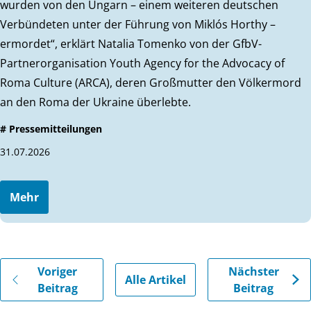
wurden von den Ungarn – einem weiteren deutschen
Verbündeten unter der Führung von Miklós Horthy –
ermordet“, erklärt Natalia Tomenko von der GfbV-
Partnerorganisation Youth Agency for the Advocacy of
Roma Culture (ARCA), deren Großmutter den Völkermord
an den Roma der Ukraine überlebte.
# Pressemitteilungen
31.07.2026
Mehr
Gehe zu vorherigen oder nächsten Beiträgen
Voriger
Nächster
Alle Artikel
Beitrag
Beitrag