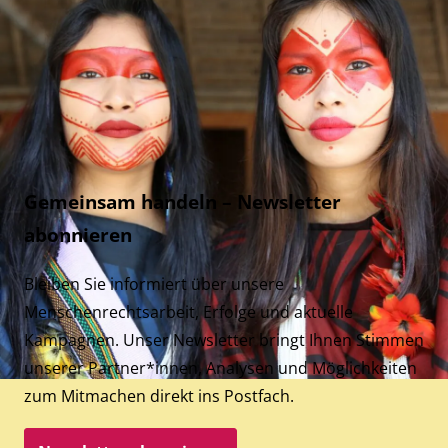
Gemeinsam handeln – Newsletter
abonnieren
Bleiben Sie informiert über unsere
Menschenrechtsarbeit, Erfolge und aktuelle
Kampagnen. Unser Newsletter bringt Ihnen Stimmen
unserer Partner*innen, Analysen und Möglichkeiten
zum Mitmachen direkt ins Postfach.