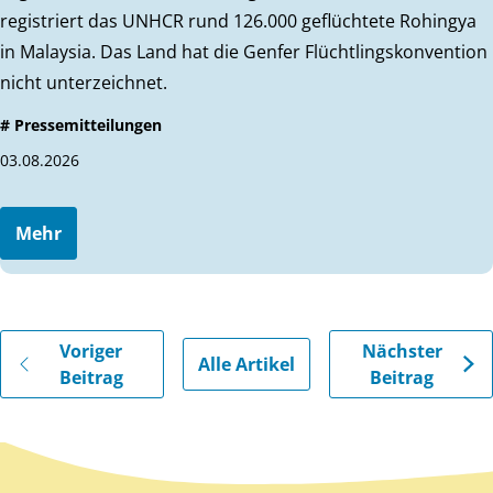
registriert das UNHCR rund 126.000 geflüchtete Rohingya
in Malaysia. Das Land hat die Genfer Flüchtlingskonvention
nicht unterzeichnet.
# Pressemitteilungen
03.08.2026
Mehr
Gehe zu vorherigen oder nächsten Beiträgen
Voriger
Nächster
Alle Artikel
Beitrag
Beitrag
Zurück zum Hauptinhalt
Zurück zur Navigation