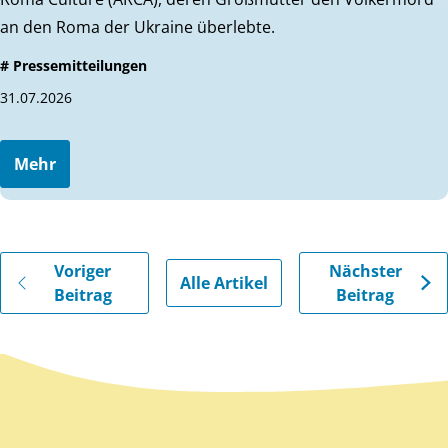
an den Roma der Ukraine überlebte.
# Pressemitteilungen
31.07.2026
Mehr
Gehe zu vorherigen oder nächsten Beiträgen
Voriger
Nächster
Alle Artikel
Beitrag
Beitrag
Zurück zum Hauptinhalt
Zurück zur Navigation