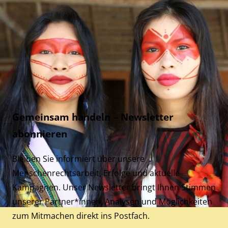
Gemeinsam handeln – Newsletter
abonnieren
Bleiben Sie informiert über unsere
Menschenrechtsarbeit, Erfolge und aktuelle
Kampagnen. Unser Newsletter bringt Ihnen Stimmen
unserer Partner*innen, Analysen und Möglichkeiten
zum Mitmachen direkt ins Postfach.