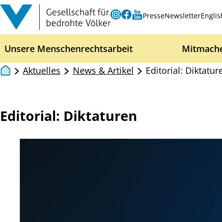
Zum Inhalt springen
Instagram
Facebook
Youtube
Presse
Newsletter
Englis
Unsere Menschenrechtsarbeit
Mitmach
Aktuelles
News & Artikel
Editorial: Diktatur
Editorial: Diktaturen