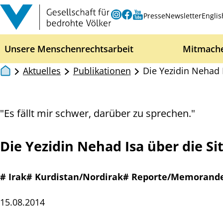
Zum Inhalt springen
Instagram
Facebook
Youtube
Presse
Newsletter
Englis
Unsere Menschenrechtsarbeit
Mitmach
Aktuelles
Publikationen
Die Yezidin Nehad 
"Es fällt mir schwer, darüber zu sprechen."
Die Yezidin Nehad Isa über die S
# Irak
# Kurdistan/Nordirak
# Reporte/Memorand
15.08.2014