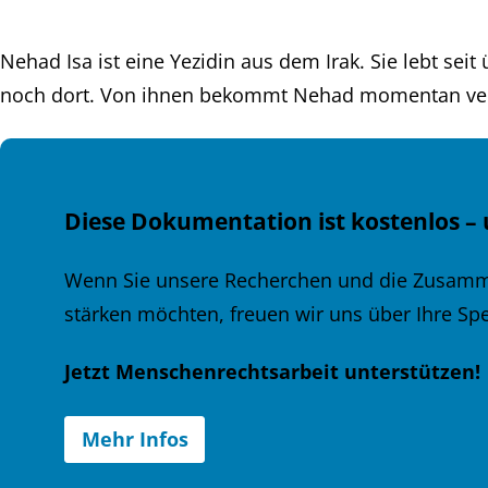
Nehad Isa ist eine Yezidin aus dem Irak. Sie lebt sei
noch dort. Von ihnen bekommt Nehad momentan verz
Diese Dokumentation ist kostenlos – 
Wenn Sie unsere Recherchen und die Zusamm
stärken möchten, freuen wir uns über Ihre Sp
Jetzt Menschenrechtsarbeit unterstützen!
Mehr Infos