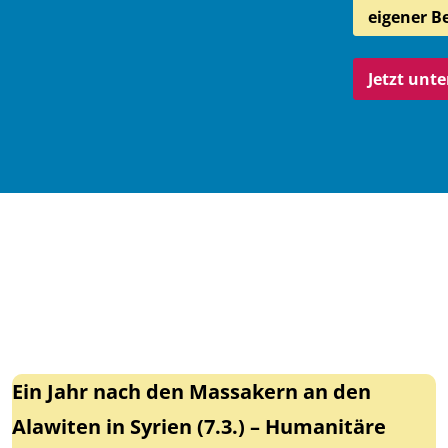
eigener B
Jetzt unt
Ein Jahr nach den Massakern an den
Alawiten in Syrien (7.3.) – Humanitäre