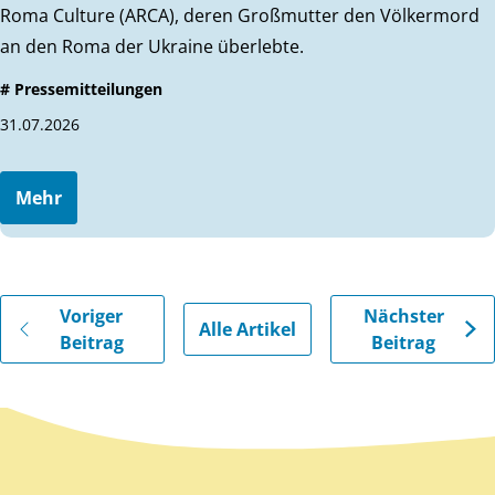
Roma Culture (ARCA), deren Großmutter den Völkermord
an den Roma der Ukraine überlebte.
# Pressemitteilungen
31.07.2026
Mehr
Gehe zu vorherigen oder nächsten Beiträgen
Voriger
Nächster
Alle Artikel
Beitrag
Beitrag
Zurück zum Hauptinhalt
Zurück zur Navigation