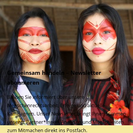
Gemeinsam handeln – Newsletter
abonnieren
Bleiben Sie informiert über unsere
Menschenrechtsarbeit, Erfolge und aktuelle
Kampagnen. Unser Newsletter bringt Ihnen Stimmen
unserer Partner*innen, Analysen und Möglichkeiten
zum Mitmachen direkt ins Postfach.