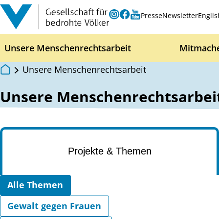
Zum Inhalt springen
Instagram
Facebook
Youtube
Presse
Newsletter
Englis
Unsere Menschenrechtsarbeit
Mitmach
Unsere Menschenrechtsarbeit
Unsere Menschenrechtsarbei
Projekte & Themen
Wählen Sie eine Kategorie
Alle Themen
Gewalt gegen Frauen